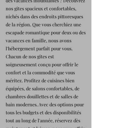
des vacances inoubliables ? Découvrez
nos gîtes spacieux et confortables,
nichés dans des endroits pittoresques
de la région. Que vous cherchiez une
escapade romantique pour deux ou des
vacances en famille, nous avons
l'hébergement parfait pour vous.
Chacun de nos gîtes est
soigneusement conçu pour offrir le
confort et la commodité que vous
méritez. Profitez de cuisines bien
équipées, de salons confortables, de
chambres douillettes et de salles de
bain modernes. Avec des options pour
tous les budgets et des disponibilités
tout au long de l'année, réservez dès